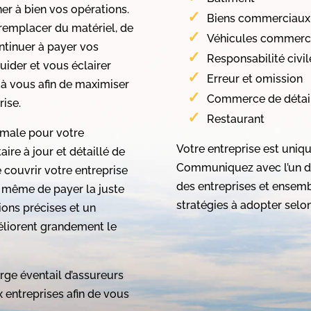
r à bien vos opérations.
Biens commerciaux
 remplacer du matériel, de
Véhicules commerc
ontinuer à payer vos
Responsabilité civil
ider et vous éclairer
Erreur et omission
t à vous afin de maximiser
Commerce de détai
rise.
Restaurant
timale pour votre
Votre entreprise est uniqu
taire à jour et détaillé de
Communiquez avec l’un de
 couvrir votre entreprise
des entreprises et ensem
it même de payer la juste
stratégies à adopter selon
ions précises et un
méliorent grandement le
.
rge éventail d’assureurs
 entreprises afin de vous